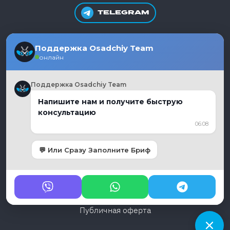
TELEGRAM
+380981550865
Поддержка Osadchiy Team
онлайн
Поддержка Osadchiy Team
Украина, г. Днепр
Напишите нам и получите быструю
консультацию
06:08
График работы:
Пн - Пт, 10:00 - 19:00
💬 Или Сразу Заполните Бриф
moc.liamg%40auycnegayihcdaso
Политика конфиденциальности
Публичная оферта