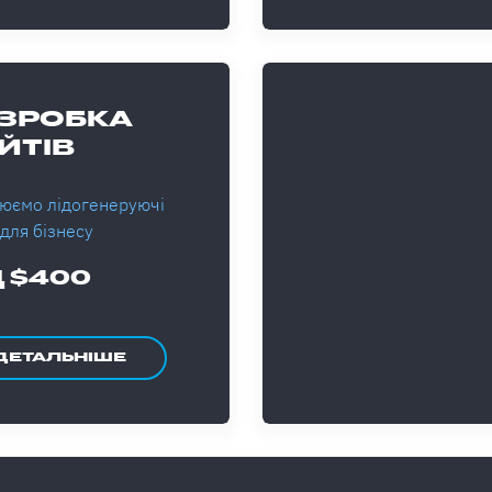
ЗРОБКА
ЙТІВ
юємо лідогенеруючі
 для бізнесу
Д $400
ДЕТАЛЬНІШЕ