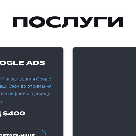
ПОСЛУГИ
OGLE ADS
е Налаштування Google
Ваш Ключ до отримання
ого цифрового доходу
су
Д $400
ДЕТАЛЬНІШЕ