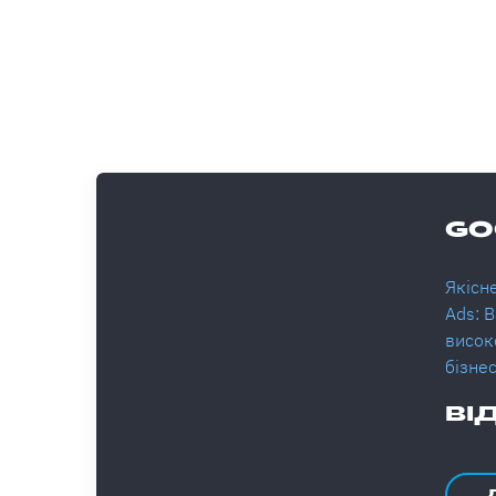
GO
Якісн
Ads: 
висок
бізне
ВІ