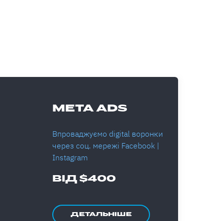
META ADS
Впроваджуємо digital воронки
через соц. мережі Facebook |
Instagram
ВІД $400
ДЕТАЛЬНІШЕ