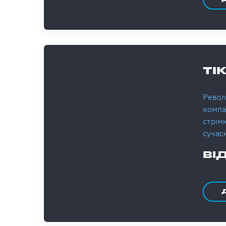
TI
Револ
компан
стрім
сучас
ВІ