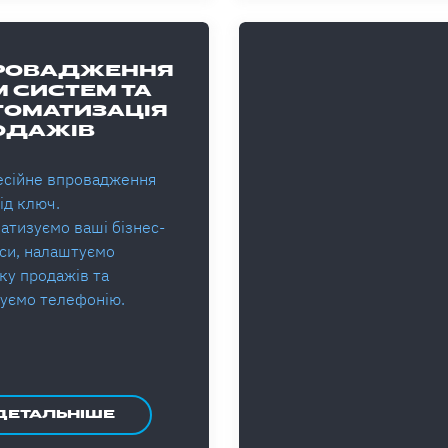
РОВАДЖЕННЯ
 СИСТЕМ ТА
ТОМАТИЗАЦІЯ
ОДАЖІВ
сійне впровадження
ід ключ.
атизуємо ваші бізнес-
си, налаштуємо
ку продажів та
руємо телефонію.
ДЕТАЛЬНІШЕ