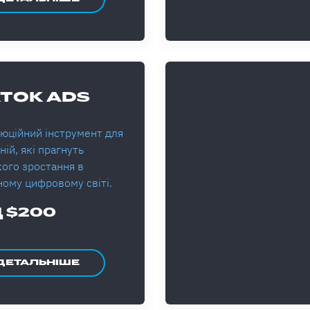
KTOK ADS
юційний інструмент для
ій, які прагнуть
кого зростання в
ному цифровому світі.
Д $200
ДЕТАЛЬНІШЕ