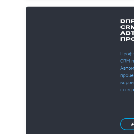
ВП
CRM
АВ
ПР
Профе
CRM п
Автом
проце
ворон
інтег