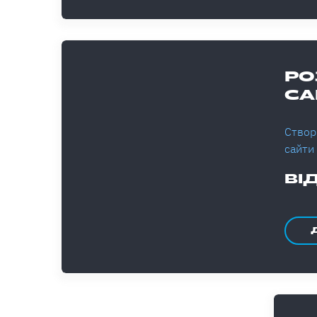
РО
СА
Створ
сайти
ВІ