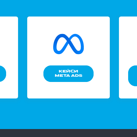
КЕЙСИ
META ADS