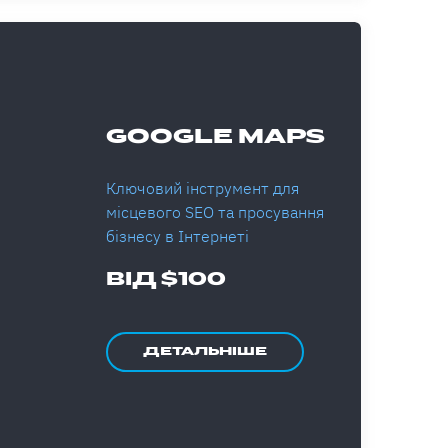
GOOGLE MAPS
Ключовий інструмент для
місцевого SEO та просування
бізнесу в Інтернеті
ВІД $100
ДЕТАЛЬНІШЕ