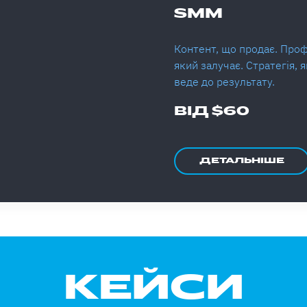
SMM
Контент, що продає. Проф
який залучає. Стратегія, 
веде до результату.
ВІД $60
ДЕТАЛЬНІШЕ
КЕЙСИ