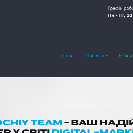
Графік роб
Пн - Пт, 10
Про нас
Послуги
Кейси
CHIY TEAM
- ВАШ НАД
Р У СВІТІ
DIGITAL-МАР