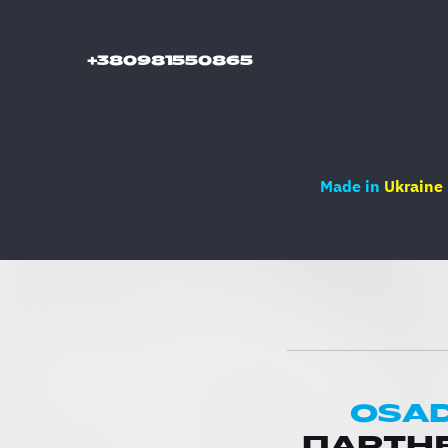
+380981550865
Made in
Ukraine
OSAD
ПАРТНЕ