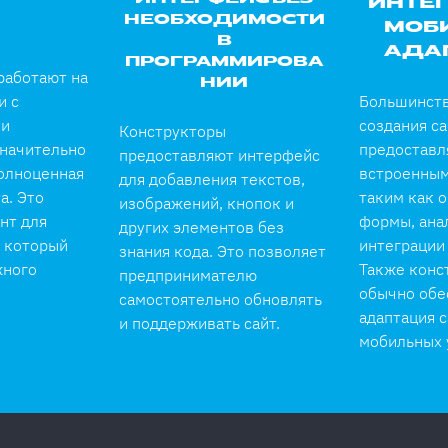
ИНТЕГ
НЕОБХОДИМОСТИ
МОБ
В
АДА
ПРОГРАММИРОВА
работают на
НИИ
и с
Большинств
ми
создания с
Конструкторы
значительно
предоставл
предоставляют интерфейс
олноценная
встроенным
для добавления текстов,
а. Это
таким как о
изображений, кнопок и
нт для
формы, ана
других элементов без
, который
интеграции 
знания кода. Это позволяет
жного
Также конс
предпринимателю
обычно обе
самостоятельно обновлять
адаптация с
и поддерживать сайт.
мобильных 