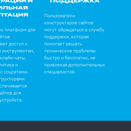
РАЦИИ И
ПОДДЕРЖКА
ИЛЬНАЯ
Пользователи
ПТАЦИЯ
конструкторов сайтов
о платформ для
могут обращаться в службу
айтов
поддержки, которая
яют доступ к
помогает решать
 инструментам,
технические проблемы
нлайн-чаты,
быстро и бесплатно, не
литика и
привлекая дополнительных
с соцсетями.
специалистов.
трукторами
спечивается
айтов для
устройств.