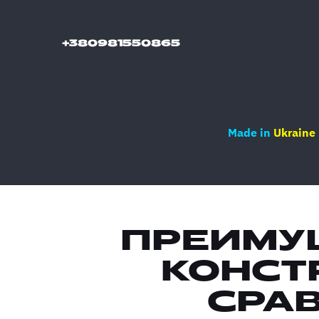
+380981550865
Made in
Ukraine
ПРЕИМУ
КОНСТ
СРАВ