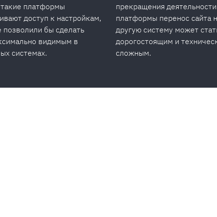
 такие платформы
прекращения деятельности
ивают доступ к настройкам,
платформы перенос сайта 
 позволили бы сделать
другую систему может стат
ксимально видимым в
дорогостоящим и техничес
ых системах.
сложным.