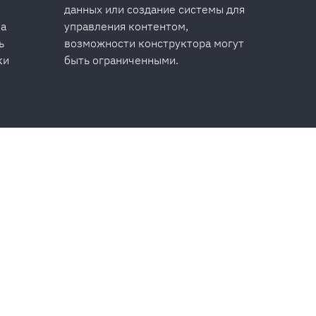
данных или создание системы для
на
управления контентом,
ь
возможности конструктора могут
ки
быть ограниченными.