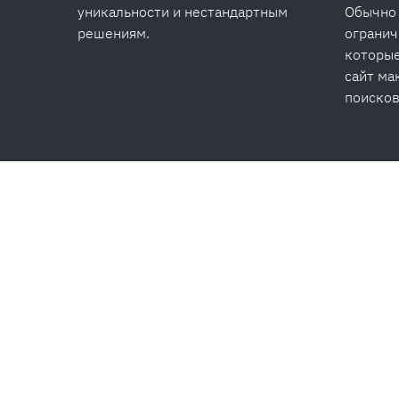
уникальности и нестандартным
Обычно
решениям.
огранич
которые
сайт ма
поисков