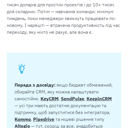
тисяч доларів для простих проєктів і до 10+ тисяч
для складних. Потім — навчання команди: мінімум
тиждень, поки менеджери звикнуть працювати по-
новому. І нарешті — втрачена продуктивність під час
переходу, яку ніхто не рахує, але вона є.
The Noun Project
Icon Template
http://thenounproject.com
.SVG
Ungroup
Save as
If your design has more than one
Save as .SVG and make sure
shape, make sure to ungroup
“Use Artboards” is checked
h of
Порада з досвіду:
якщо бюджет обмежений,
обирайте CRM, яку можна налаштувати
самостійно.
KeyCRM
,
SendPulse
,
KeepinCRM
— усі три мають достатню документацію та
підтримку, щоб запуститися без інтегратора.
Kommo
,
Pipedrive
та нішеві рішення типу
Altegio
— тут, скоріш за все, знадобиться