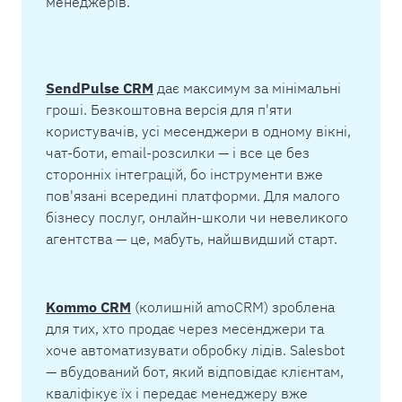
менеджерів.
SendPulse CRM
дає максимум за мінімальні
гроші. Безкоштовна версія для п'яти
користувачів, усі месенджери в одному вікні,
чат-боти, email-розсилки — і все це без
сторонніх інтеграцій, бо інструменти вже
пов'язані всередині платформи. Для малого
бізнесу послуг, онлайн-школи чи невеликого
агентства — це, мабуть, найшвидший старт.
Kommo CRM
(колишній amoCRM) зроблена
для тих, хто продає через месенджери та
хоче автоматизувати обробку лідів. Salesbot
— вбудований бот, який відповідає клієнтам,
кваліфікує їх і передає менеджеру вже