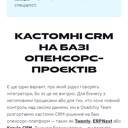
спеціаліст.
КАСТОМНІ CRM
НА БАЗІ
ОПЕНСОРС-
ПРОЄКТІВ
Є ще один варіант, про який рідко говорять
інтегратори, бо їм це не вигідно. Для бізнесу з
нетиповими процесами або для тих, хто хоче повний
контроль над своїми даними, ми в Osadchiy Team
розгортаємо кастомні CRM-рішення на базі
опенсорс-платформ — таких як
Twenty
,
ERPNext
або
Krayin CRM
. Ліцензія безкоштовна — ви платите