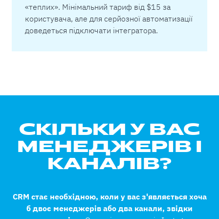
«теплих». Мінімальний тариф від $15 за
користувача, але для серйозної автоматизації
доведеться підключати інтегратора.
СКІЛЬКИ У ВАС
МЕНЕДЖЕРІВ І
КАНАЛІВ?
CRM стає необхідною, коли у вас з'являється хоча
б двоє менеджерів або два канали, звідки