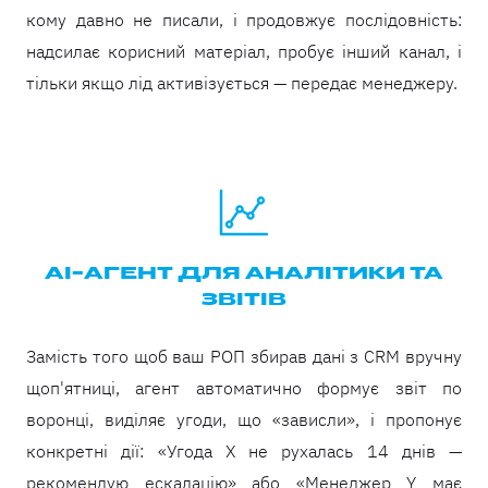
кому давно не писали, і продовжує послідовність:
надсилає корисний матеріал, пробує інший канал, і
тільки якщо лід активізується — передає менеджеру.
AI-АГЕНТ ДЛЯ АНАЛІТИКИ ТА
ЗВІТІВ
Замість того щоб ваш РОП збирав дані з CRM вручну
щоп'ятниці, агент автоматично формує звіт по
воронці, виділяє угоди, що «зависли», і пропонує
конкретні дії: «Угода X не рухалась 14 днів —
рекомендую ескалацію» або «Менеджер Y має