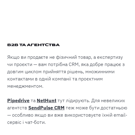
B2B ТА АГЕНТСТВА
Якщо ви продаєте не фізичний товар, а експертизу
чи проєкти — вам потрібна CRM, яка добре працює з
довгим циклом прийняття рішень, множинними
контактами в одній компанії та проєктним
менеджментом.
Pipedrive
та
NetHunt
тут лідирують. Для невеликих
агентств
SendPulse CRM
теж може бути достатньою
— особливо якщо ви вже використовуєте їхній email-
сервіс і чат-боти.