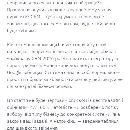
неправильного запитання: «яка найкраща?».
Правильне звучить інакше: яку проблему я хочу
вирішити? CRM — це інструмент, і поки ви не
зрозуміли, для чого саме він вам, будь-який вибір
буде хибним.
Ми в команді щомісяця бачимо одну й ту саму
ситуацію. Підприємець читає п'ять оглядів, обирає
«найкращу CRM 2026 року», платить інтегратору, а
через три місяці менеджери досі ведуть клієнтів у
Google Таблицях. Система сама по собі нормальна —
просто її обрали за кількістю зірочок у рейтингу, а не
під конкретні бізнес-процеси.
Ця стаття не буде черговим списком із десятка CRM і
оцінками «4.7 із 5». Натомість ми розберемо логіку
вибору: від типу бізнесу до конкретної системи, яка
закриє ваші задачі. А наприкінці — зведена таблиця
для швидкого звірення.