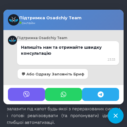
КАСТОМНА
Підтримка Osadchiy Team
онлайн
АВТОМАТИЗА
ЦІЯ CRM, ЯКУ
Підтримка Osadchiy Team
Напишіть нам та отримайте швидку
НЕ ДАЄ
консультацію
23:33
ВЕНДОР
💬 Або Одразу Заповніть Бриф
Більшість бізнесів використовують свою CRM на
20–30% її можливостей.
І справа не в лінощах — а
в тому, що стандартні налаштування рідко
покривають реальні процеси. Ми не боїмося
залазити під капот будь-якої з перерахованих систем
і готові реалізовувати (та пропонувати) ідеї для
глибшої автоматизації.