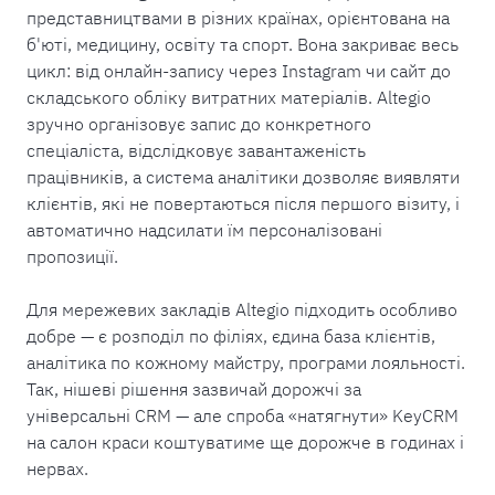
представництвами в різних країнах, орієнтована на
б'юті, медицину, освіту та спорт. Вона закриває весь
цикл: від онлайн-запису через Instagram чи сайт до
складського обліку витратних матеріалів. Altegio
зручно організовує запис до конкретного
спеціаліста, відслідковує завантаженість
працівників, а система аналітики дозволяє виявляти
клієнтів, які не повертаються після першого візиту, і
автоматично надсилати їм персоналізовані
пропозиції.
Для мережевих закладів Altegio підходить особливо
добре — є розподіл по філіях, єдина база клієнтів,
аналітика по кожному майстру, програми лояльності.
Так, нішеві рішення зазвичай дорожчі за
універсальні CRM — але спроба «натягнути» KeyCRM
на салон краси коштуватиме ще дорожче в годинах і
нервах.