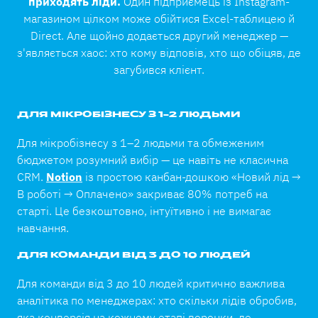
приходять ліди.
Один підприємець із Instagram-
магазином цілком може обійтися Excel-таблицею й
Direct. Але щойно додається другий менеджер —
з'являється хаос: хто кому відповів, хто що обіцяв, де
загубився клієнт.
ДЛЯ МІКРОБІЗНЕСУ З 1–2 ЛЮДЬМИ
Для мікробізнесу з 1–2 людьми та обмеженим
бюджетом розумний вибір — це навіть не класична
CRM.
Notion
із простою канбан-дошкою «Новий лід →
В роботі → Оплачено» закриває 80% потреб на
старті. Це безкоштовно, інтуїтивно і не вимагає
навчання.
ДЛЯ КОМАНДИ ВІД 3 ДО 10 ЛЮДЕЙ
Для команди від 3 до 10 людей критично важлива
аналітика по менеджерах: хто скільки лідів обробив,
яка конверсія на кожному етапі воронки, де