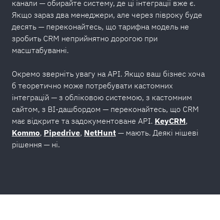
канали — обирайте систему, де ці інтеграції вже є.
Якщо зараз два менеджери, але через півроку буде
десять — переконайтесь, що тарифна модель не
зробить CRM неприйнятно дорогою при
масштабуванні.
Окремо зверніть увагу на API. Якщо ваш бізнес хоча
б теоретично може потребувати кастомних
інтеграцій — з обліковою системою, з кастомним
сайтом, з BI-дашбордом — переконайтесь, що CRM
має відкрите та задокументоване API.
KeyCRM
,
Kommo
,
Pipedrive
,
NetHunt
— мають. Деякі нішеві
рішення — ні.