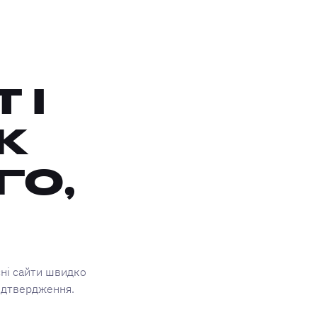
 І
К
ГО,
сні сайти швидко
підтвердження.