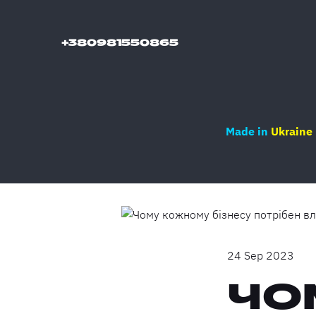
+380981550865
Made in
Ukraine
24 Sep 2023
ЧО