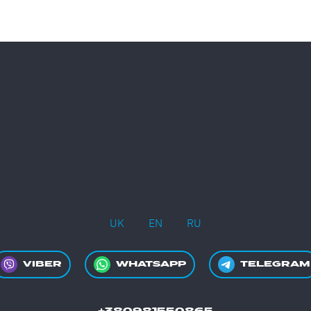
UK
EN
RU
VIBER
WHATSAPP
TELEGRAM