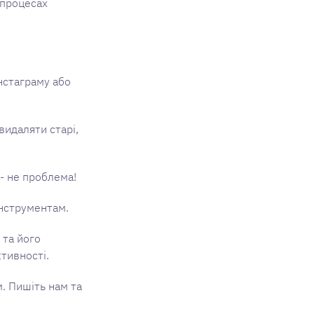
-процесах
нстаграму або
видаляти старі,
 - не проблема!
інструментам.
 та його
тивності.
м. Пишіть нам та