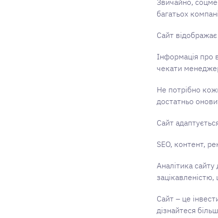
Звичайно, соцмер
багатьох компані
Сайт відображає 
Інформація про в
чекати менеджер
Не потрібно кож
достатньо оновит
Сайт адаптується
SEO, контент, р
Аналітика сайту
зацікавленістю,
Сайт – це інвест
дізнайтеся більш