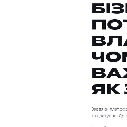
БІ
ПО
ВЛ
ЧО
ВА
ЯК
Завдяки платфор
та доступно. Де