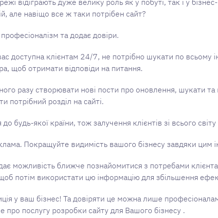
ежі відіграють дуже велику роль як у побуті, так і у бізнес
й, але навіщо все ж таки потрібен сайт?
професіоналізм та додає довіри.
ас доступна клієнтам 24/7, не потрібно шукати по всьому і
а, щоб отримати відповіди на питання.
ного разу створювати нові пости про оновлення, шукати та 
и потрібний розділ на сайті.
 до будь-якої країни, тож залучення клієнтів зі всього світу
еклама. Покращуйте видимість вашого бізнесу завдяки цим 
 дає можливість ближче познайомитися з потребами клієнта
 щоб потім використати цю інформацію для збільшення ефек
иція у ваш бізнес! Та довіряти це можна лише професіонала
е про послугу розробки сайту для Вашого бізнесу .