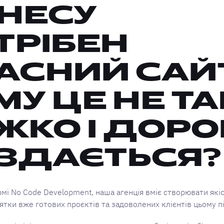
ЗНЕСУ
ТРІБЕН
АСНИЙ САЙТ
МУ ЦЕ НЕ ТА
ЖКО І ДОРО
 ЗДАЄТЬСЯ?
мі No Code Development, наша агенція вміє створювати які
сятки вже готових проєктів та задоволених клієнтів цьому 