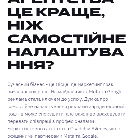
АГЕНТСТВА
ЦЕ КРАЩЕ,
НІЖ
САМОСТІЙНЕ
НАЛАШТУВА
ННЯ?
Сучасний бізнес - це місце, де маркетинг грає
визначальну роль. На майданчиках Meta та Google
реклама стала ключем до успіху. Думка про
самостійне налаштування реклами заради економії
коштів може спокушати, але важливо враховувати
переваги співпраці з професіоналами
маркетингового агентства Osadchiy Agency, які є
офіційними партнерами Meta та Google.