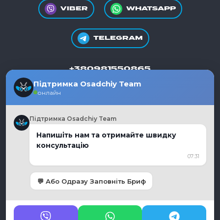
VIBER
WHATSAPP
TELEGRAM
+380981550865
Підтримка Osadchiy Team
онлайн
Підтримка Osadchiy Team
Україна, м. Дніпро
Напишіть нам та отримайте швидку
консультацію
Графік роботи:
КНОПКА
07:31
Пн - Пт, 10:00 - 19:00
ЗВ'ЯЗКУ
moc.liamg%40auycnegayihcdaso
💬 Або Одразу Заповніть Бриф
Політика конфіденційності