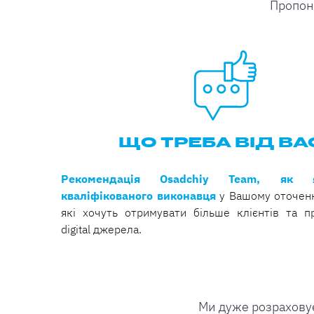
Пропону
ЩО ТРЕБА ВІД ВА
Рекомендація Osadchiy Team, як я
кваліфікованого виконавця
у Вашому оточенн
які хочуть отримувати більше клієнтів та п
digital джерела.
Ми дуже розраховує