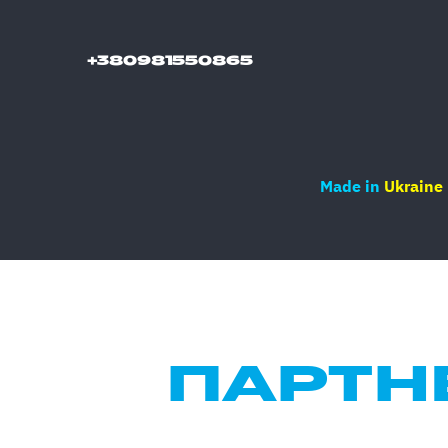
+380981550865
Made in
Ukraine
ПАРТН