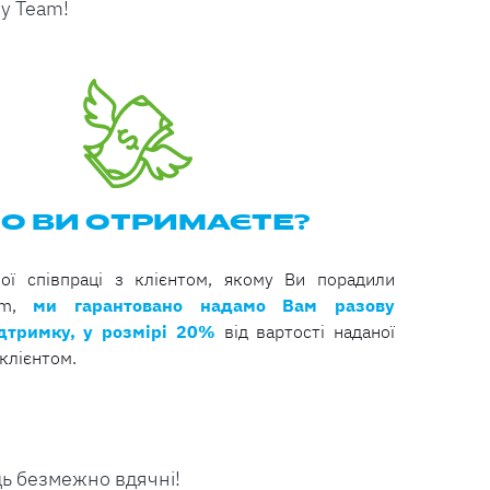
iy Team!
О ВИ ОТРИМАЄТЕ?
ної співпраці з клієнтом, якому Ви порадили
eam,
ми гарантовано надамо Вам разову
дтримку, у розмірі 20%
від вартості наданої
клієнтом.
дь безмежно вдячні!