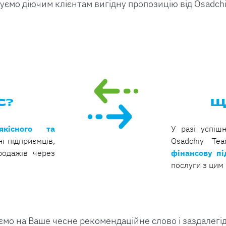
ємо діючим клієнтам вигідну пропозицію від Osadch
С?
Щ
кісного та
У разі успіш
і підприємців,
Osadchiy T
родажів через
фінансову пі
послуги з цим 
мо на Ваше чесне рекомендаційне слово і заздалегі