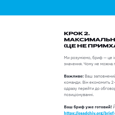
КРОК 2.
МАКСИМАЛЬНО
(ЦЕ НЕ ПРИМХА
Ми розуміємо, бриф — це і
значення. Чому не можна п
Важливо:
Ваш заповнени
команди. Він економить 2-
одразу перейти до обговор
позиціонуванні.
Ваш бриф уже готовий!
Й
https://osadchiy.org/brief-