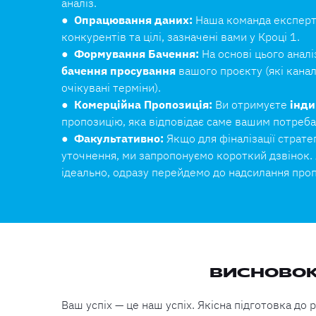
аналіз.
●
Опрацювання даних:
Наша команда експерті
конкурентів та цілі, зазначені вами у Кроці 1.
●
Формування Бачення:
На основі цього анал
бачення просування
вашого проєкту (які канали
очікувані терміни).
●
Комерційна Пропозиція:
Ви отримуєте
інд
пропозицію, яка відповідає саме вашим потреба
●
Факультативно:
Якщо для фіналізації страте
уточнення, ми запропонуємо короткий дзвінок
ідеально, одразу перейдемо до надсилання проп
ВИСНОВОК:
Ваш успіх — це наш успіх. Якісна підготовка до 