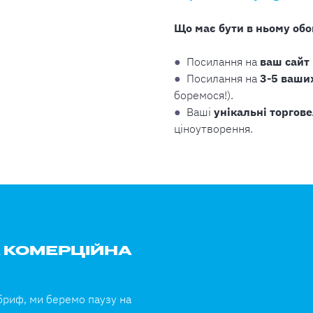
Що має бути в ньому обо
●
Посилання на
ваш сайт
●
Посилання на
3-5 ваши
боремося!).
●
Ваші
унікальні торгове
ціноутворення.
А КОМЕРЦІЙНА
бриф, ми беремо паузу на