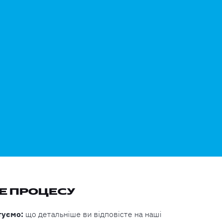
НЕ ПРОЦЕСУ
туємо:
що детальніше ви відповісте на наші