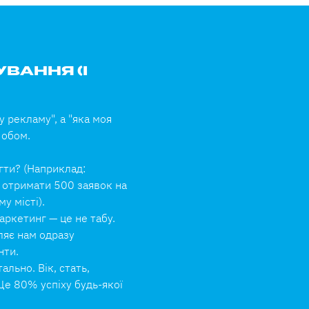
ВАННЯ (І
у рекламу", а "яка моя
 обом.
гти? (Наприклад:
 отримати 500 заявок на
у місті).
ркетинг — це не табу.
ляє нам одразу
нти.
льно. Вік, стать,
. Це 80% успіху будь-якої