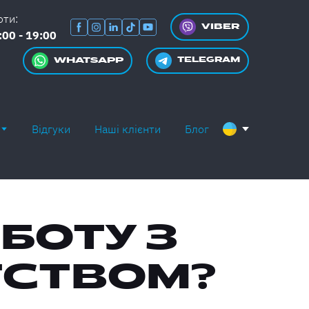
оти:
VIBER
:00 - 19:00
WHATSAPP
TELEGRAM
Відгуки
Наші клієнти
Блог
БОТУ З
СТВОМ?