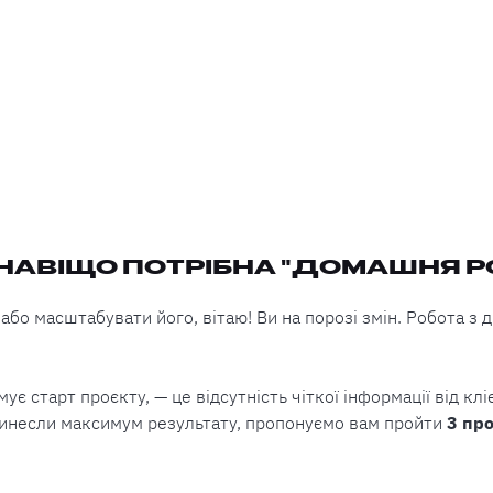
 НАВІЩО ПОТРІБНА "ДОМАШНЯ Р
бо масштабувати його, вітаю! Ви на порозі змін. Робота з д
ує старт проєкту, — це відсутність чіткої інформації від кл
ринесли максимум результату, пропонуємо вам пройти
3 про