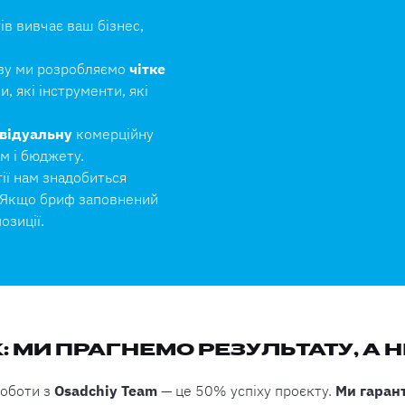
в вивчає ваш бізнес,
ізу ми розробляємо
чітке
, які інструменти, які
ивідуальну
комерційну
м і бюджету.
гії нам знадобиться
. Якщо бриф заповнений
озиції.
 МИ ПРАГНЕМО РЕЗУЛЬТАТУ, А 
роботи з
Osadchiy Team
— це 50% успіху проєкту.
Ми гаран