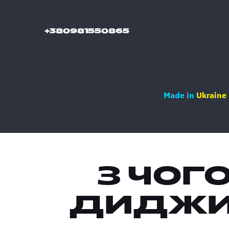
+380981550865
Made in
Ukraine
З ЧОГ
ДИДЖИ