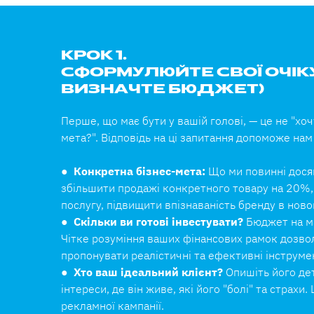
КРОК 1.
СФОРМУЛЮЙТЕ СВОЇ ОЧІКУ
ВИЗНАЧТЕ БЮДЖЕТ)
Перше, що має бути у вашій голові, — це не "хоч
мета?". Відповідь на ці запитання допоможе нам
●
Конкретна бізнес-мета:
Що ми повинні дося
збільшити продажі конкретного товару на 20%,
послугу, підвищити впізнаваність бренду в новом
●
Скільки ви готові інвестувати?
Бюджет на ма
Чітке розуміння ваших фінансових рамок дозво
пропонувати реалістичні та ефективні інструме
●
Хто ваш ідеальний клієнт?
Опишіть його дета
інтереси, де він живе, які його "болі" та страхи
рекламної кампанії.