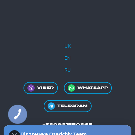
UK
EN
RU
VIBER
WHATSAPP
TELEGRAM
+380981550865
Підтримка Osadchiy Team