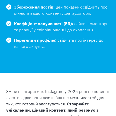
Збереження постів:
цей показник свідчить про
цінність вашого контенту для аудиторії.
Коефіцієнт залученості (ER):
лайки, коментарі
та реакції у співвідношенні до охоплення.
Перегляди профілю:
свідчить про інтерес до
вашого акаунта.
Зміни в алгоритмах Instagram у 2025 році не повинні
лякати, адже вони дають більше можливостей для
тих, хто готовий адаптуватися.
Створюйте
унікальний, цікавий контент, який резонує з