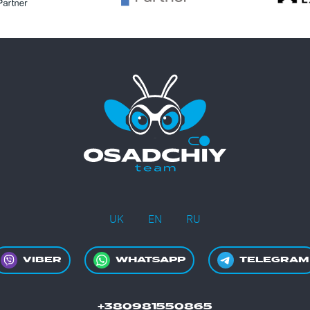
UK
EN
RU
VIBER
WHATSAPP
TELEGRAM
+380981550865