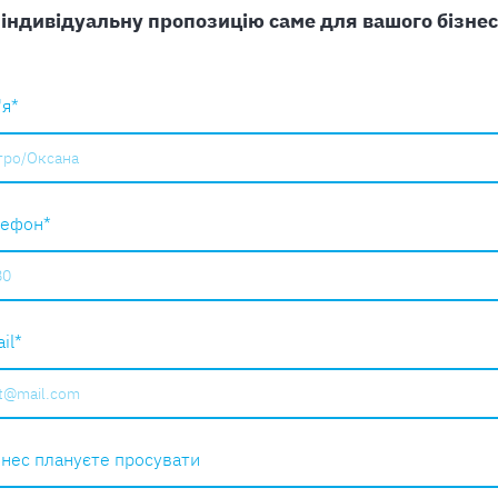
індивідуальну пропозицію саме для вашого бізнесу 
'я
*
лефон
*
il
*
знес плануєте просувати