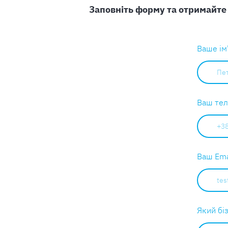
Заповніть форму та отримайте 
Ваше ім
Ваш те
Ваш Ema
Який бі