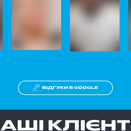
ВІДГУКИ В GOOGLE
АШІ КЛІЄН